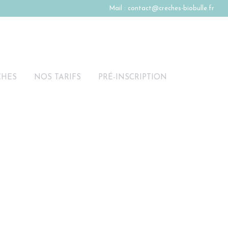
Mail :
contact@creches-biobulle.fr
CHES
NOS TARIFS
PRÉ-INSCRIPTION