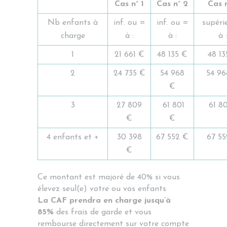
Cas n° 1
Cas n° 2
Cas n
Nb enfants à
inf. ou =
inf. ou =
supéri
charge
à :
à :
à :
1
21 661 €
48 135 €
48 13
2
24 735 €
54 968
54 96
€
3
27 809
61 801
61 80
€
€
4 enfants et +
30 398
67 552 €
67 55
€
Ce montant est majoré de 40% si vous
élevez seul(e) votre ou vos enfants
La CAF prendra en charge jusqu’à
85%
des frais de garde et vous
rembourse directement sur votre compte