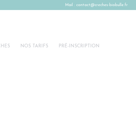
Mail :
contact@creches-biobulle.fr
CHES
NOS TARIFS
PRÉ-INSCRIPTION