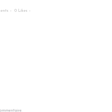
ents
0
Likes
commentaire.