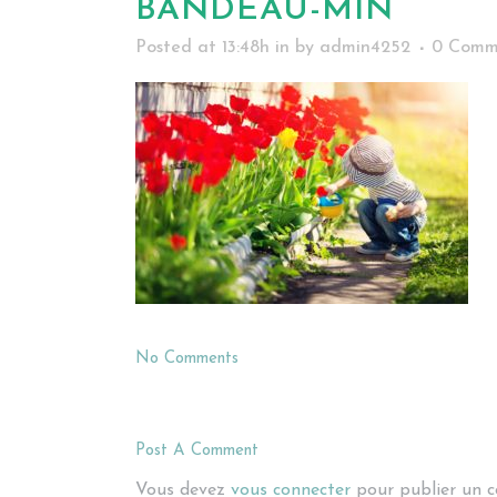
BANDEAU-MIN
Posted at 13:48h
in
by
admin4252
0 Comm
No Comments
Post A Comment
Vous devez
vous connecter
pour publier un 