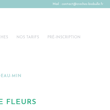
Mail :
contact@creches-biobulle.fr
CHES
NOS TARIFS
PRÉ-INSCRIPTION
DEAU-MIN
E FLEURS